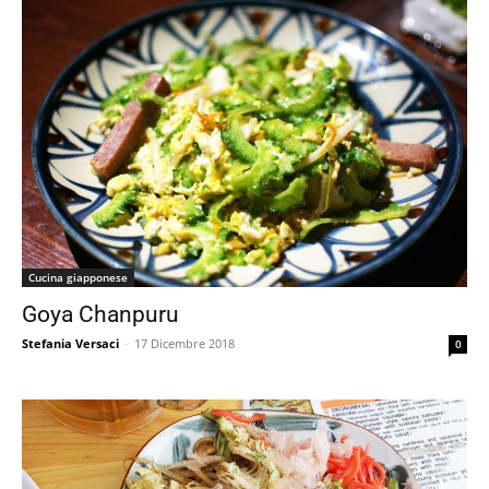
Cucina giapponese
Goya Chanpuru
Stefania Versaci
-
17 Dicembre 2018
0