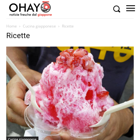
Home
Cucina giapponese
Ricette
Ricette
Cucina giapponese