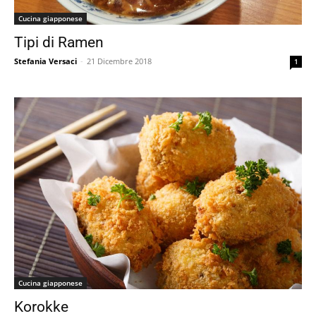
Cucina giapponese
Tipi di Ramen
Stefania Versaci
-
21 Dicembre 2018
1
Cucina giapponese
Korokke