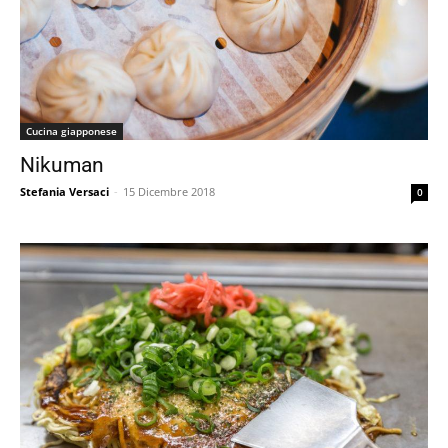
Cucina giapponese
Nikuman
Stefania Versaci
-
15 Dicembre 2018
0