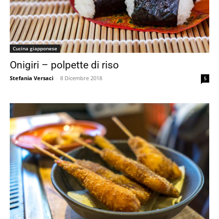
Cucina giapponese
Onigiri – polpette di riso
Stefania Versaci
-
8 Dicembre 2018
5