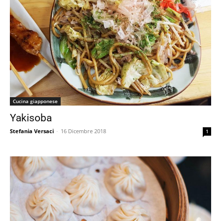
Cucina giapponese
Yakisoba
Stefania Versaci
-
16 Dicembre 2018
1