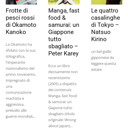
Frotte di
Manga, fast
Le quattro
pesci rossi
food &
casalinghe
di Okamoto
samurai: un
di Tokyo –
Kanoko
Giappone
Natsuo
tutto
Kirino
La Okamoto ha
sbagliato –
sfidato con la sua
un bel giallo
Peter Karey
stilografica,
gipponese da
l'imperante
leggere questa
Ecco un libro
nazionalismo del
estate
decisamente non
primo novecento,
recentissimo
impregnato di
(2005) a dispetto
una
dei contenuti;
comunicazione
Manga, fast food
machista e
& samurai: un
aggressiva,
Giapone tutto
preludio alle
sbagliato (titolo
guerre mondiali,...
originale: Wrong
about Japan)...