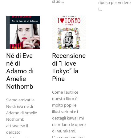
studi...
riposo per vedere
i...
Né di Eva
Recensione
né di
di “I love
Adamo di
Tokyo” la
Amelie
Pina
Nothomb
Come l'autrice
questo libro è
Siamo arrivati a
molto pop: le
Né di Eva né di
illustrazioni e i
Adamo di Amelie
dettagli kawaii mi
Nothomb
ricordano le opere
attraverso il
di Murakami.
delicato
L'accompagname