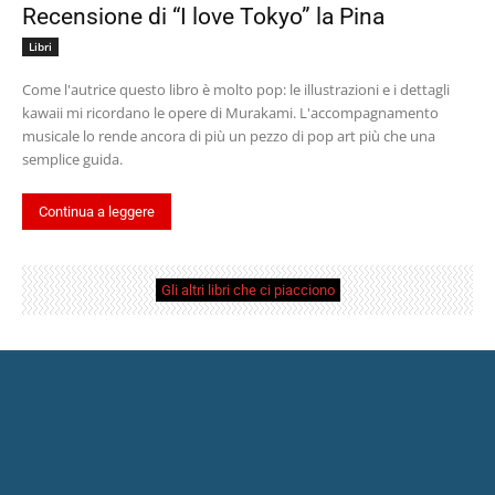
Recensione di “I love Tokyo” la Pina
Libri
Come l'autrice questo libro è molto pop: le illustrazioni e i dettagli
kawaii mi ricordano le opere di Murakami. L'accompagnamento
musicale lo rende ancora di più un pezzo di pop art più che una
semplice guida.
Continua a leggere
Gli altri libri che ci piacciono