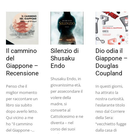
Il cammino
Silenzio di
Dio odia il
del
Shusaku
Giappone –
Giappone –
Endo
Douglas
Recensione
Coupland
Shusaku Endo, in
giovanissima età,
Penso che il
In questi giorni,
per assecondare il
miglior momento
ha attirato la
volere della
per raccontare un
nostra curiosità,
madre, si
libro sia subito
l'esilarante titolo
converte al
dopo averlo letto.
reso dal Corriere
Cattolicesimo e ne
Qui vicino a me
della Sera:
diventa – nel
ho "il cammino
“vecchietto fugge
corso dei suoi
del Giappone -...
dalla casa di