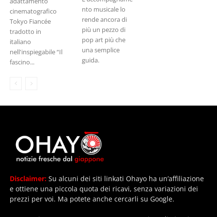
adattamento
nto musicale lo
cinematografico
rende ancora di
Tokyo Fiancée
più un pezzo di
tradotto in
pop art più che
italiano
una semplice
nell'inspiegabile “Il
guida.
fascino...
Disclaimer:
Su alcuni dei siti linkati Ohayo ha un’affiliazione
e ottiene una piccola quota dei ricavi, senza variazioni dei
prezzi per voi. Ma potete anche cercarli su Google.