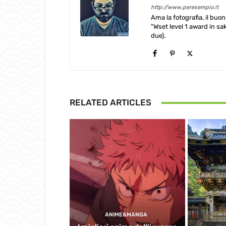
http://www.peresempio.it
Ama la fotografia, il buo
"Wset level 1 award in sak
due).
RELATED ARTICLES
ANIME&MANGA