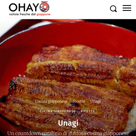
Cucina giapponese
Ricette
Unagi
CUCINA GIAPPONESE
RICETTE
Unagi
Un countdown natalizio di gustosa cucina giapponese