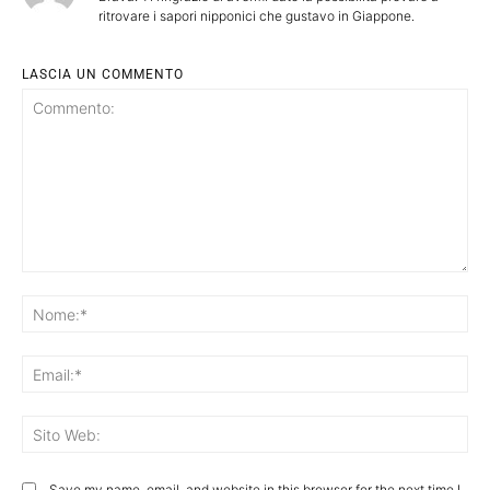
ritrovare i sapori nipponici che gustavo in Giappone.
LASCIA UN COMMENTO
Commento:
No
Ema
Sit
We
Save my name, email, and website in this browser for the next time I