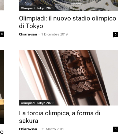
Olimpiadi Tokyo 2020
Olimpiadi: il nuovo stadio olimpico
di Tokyo
Chiara-san
-
1 Dicembre 2019
0
0
Olimpiadi Tokyo 2020
La torcia olimpica, a forma di
sakura
Chiara-san
-
21 Marzo 2019
0
to