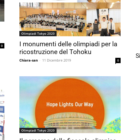
Olimpiadi Tokyo 2020
I monumenti delle olimpiadi per la
0
ricostruzione del Tohoku
S
Chiara-san
-
11 Dicembre 2019
0
Olimpiadi Tokyo 2020