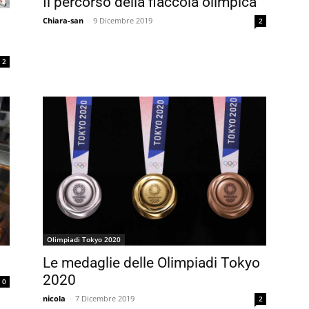
Il percorso della fiaccola olimpica
Chiara-san
-
9 Dicembre 2019
2
2
Olimpiadi Tokyo 2020
Le medaglie delle Olimpiadi Tokyo
2020
0
nicola
-
7 Dicembre 2019
2