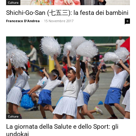
Cultura
Shichi-Go-San (七五三): la festa dei bambini
Francesco D'Andrea
-
15 Novembre 2017
0
Cultura
La giornata della Salute e dello Sport: gli
undokai