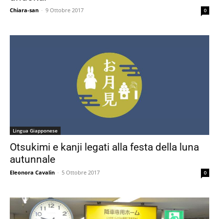
Chiara-san
-
9 Ottobre 2017
0
Lingua Giapponese
Otsukimi e kanji legati alla festa della luna
autunnale
Eleonora Cavalin
-
5 Ottobre 2017
0