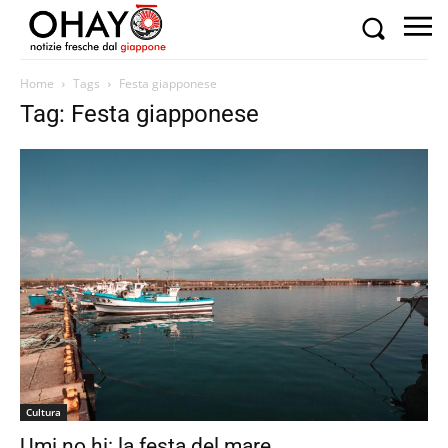
Home
Tags
Festa giapponese
Tag: Festa giapponese
Cultura
Umi no hi: la festa del mare