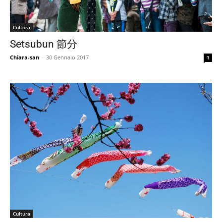
Cultura
Setsubun 節分
Chiara-san
-
30 Gennaio 2017
1
Cultura