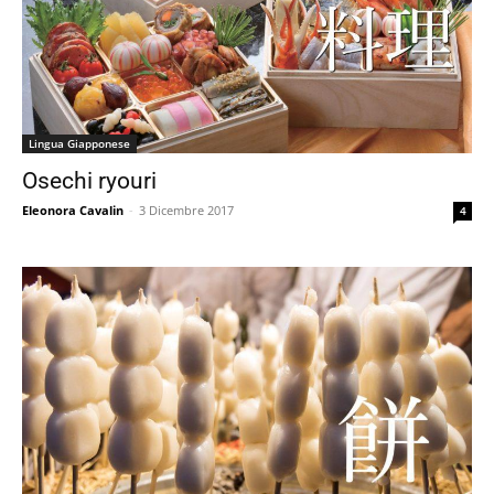
Lingua Giapponese
Osechi ryouri
Eleonora Cavalin
-
3 Dicembre 2017
4