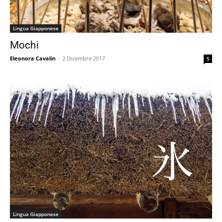
Lingua Giapponese
Mochi
Eleonora Cavalin
-
2 Dicembre 2017
5
Lingua Giapponese