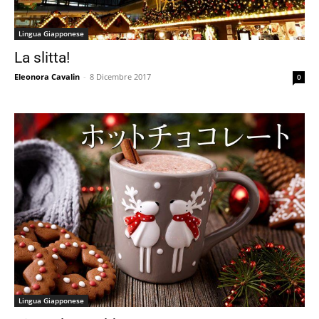
Lingua Giapponese
La slitta!
Eleonora Cavalin
-
8 Dicembre 2017
0
Lingua Giapponese