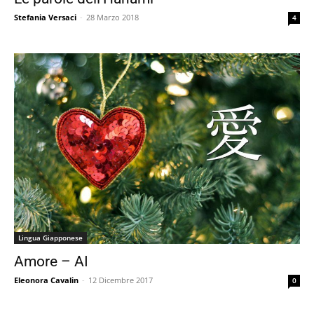
Stefania Versaci
-
28 Marzo 2018
4
Lingua Giapponese
Amore – AI
Eleonora Cavalin
-
12 Dicembre 2017
0