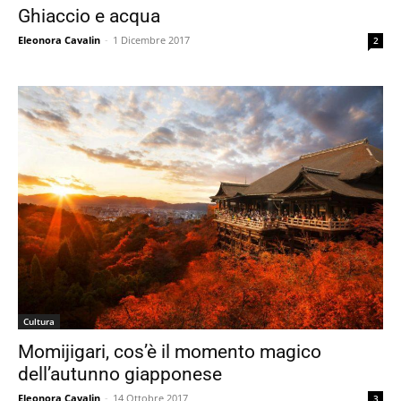
Ghiaccio e acqua
Eleonora Cavalin
-
1 Dicembre 2017
2
Cultura
Momijigari, cos’è il momento magico
dell’autunno giapponese
Eleonora Cavalin
-
14 Ottobre 2017
3