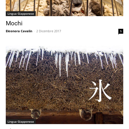
Lingua Giapponese
Mochi
Eleonora Cavalin
-
2 Dicembre 2017
5
Lingua Giapponese