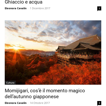
Ghiaccio e acqua
Eleonora Cavalin
-
1 Dicembre 2017
2
Cultura
Momijigari, cos’è il momento magico
dell’autunno giapponese
Eleonora Cavalin
-
14 Ottobre 2017
3