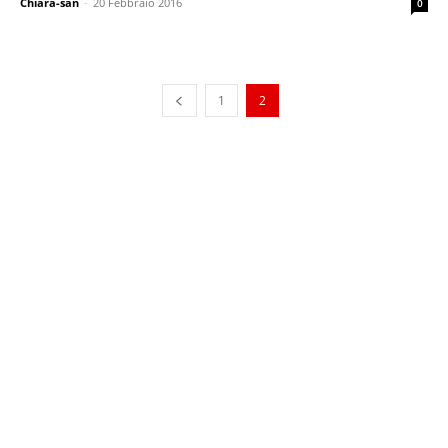
Chiara-san
-
20 Febbraio 2016
0
1
2