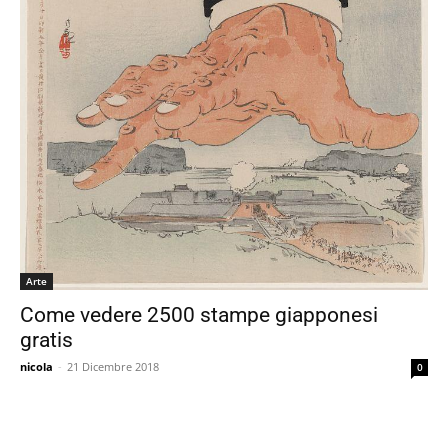
Arte
Come vedere 2500 stampe giapponesi
gratis
nicola
-
21 Dicembre 2018
0