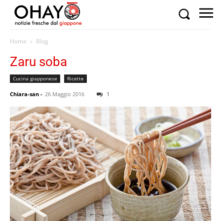
Home
Blog
Zaru soba
Cucina giapponese
Ricette
Chiara-san
-
26 Maggio 2016
1