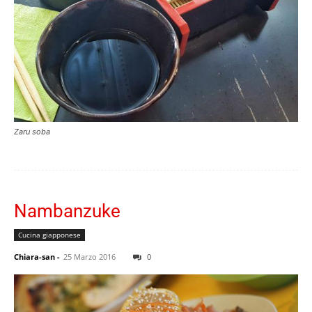
Zaru soba
Nambanzuke
Cucina giapponese
Chiara-san
-
25 Marzo 2016
0