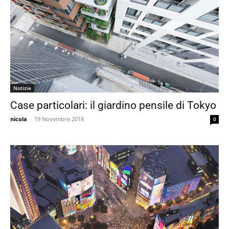
Notizie
Case particolari: il giardino pensile di Tokyo
nicola
-
19 Novembre 2018
0