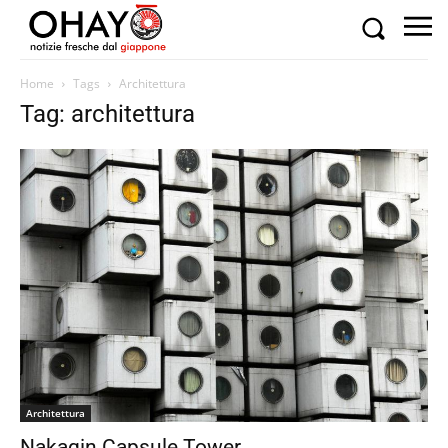
Home
Tags
Architettura
Tag: architettura
Architettura
Nakagin Capsule Tower