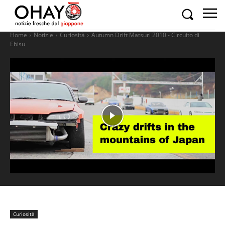
Home
Notizie
Curiosità
Autumn Drift Matsuri 2010 - Circuito di
Ebisu
Curiosità