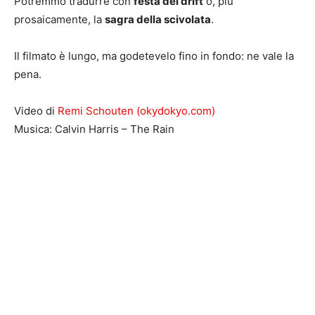
Potremmo tradurre con
festa del drift
o, più
prosaicamente, la
sagra della scivolata
.
Il filmato è lungo, ma godetevelo fino in fondo: ne vale la
pena.
Video di
Remi Schouten (okydokyo.com)
Musica: Calvin Harris – The Rain