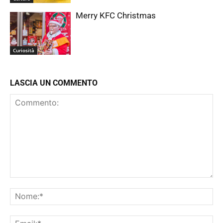
Merry KFC Christmas
Curiosità
LASCIA UN COMMENTO
Commento:
No
Ema