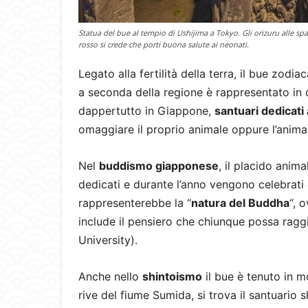
Statua del bue al tempio di Ushijima a Tokyo. Gli orizuru alle sp
rosso si crede che porti buona salute ai neonati.
Legato alla fertilità della terra, il bue zodi
a seconda della regione è rappresentato in d
dappertutto in Giappone,
santuari dedicati 
omaggiare il proprio animale oppure l’animal
Nel
buddismo giapponese
, il placido anima
dedicati e durante l’anno vengono celebrati di
rappresenterebbe la “
natura del Buddha
“, 
include il pensiero che chiunque possa raggi
University).
Anche nello
shintoismo
il bue è tenuto in 
rive del fiume Sumida, si trova il santuario 