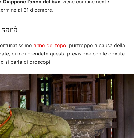
n Giappone l’anno del bue
viene comunemente
termine al 31 dicembre.
 sarà
fortunatissimo
anno del topo
, purtroppo a causa della
date, quindi prendete questa previsione con le dovute
 si parla di oroscopi.