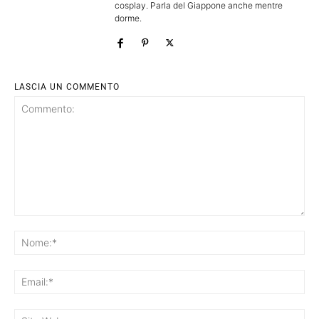
cosplay. Parla del Giappone anche mentre
dorme.
LASCIA UN COMMENTO
Commento:
No
Ema
Sit