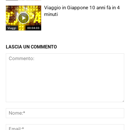
Viaggio in Giappone 10 anni fà in 4
minuti
Viaggi
00:04:03
LASCIA UN COMMENTO
Commento:
No
Ema