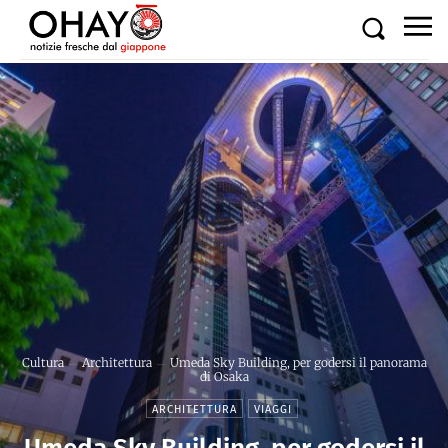
Cultura
Architettura
Umeda Sky Building, per godersi il panorama
di Osaka
ARCHITETTURA
VIAGGI