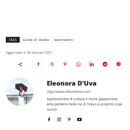
TAGS
Guida di Osaka
osservatori
Aggiornato il:
26 Gennaio 2021
Eleonora D'Uva
http://www.elleofakind.com
Appassionata di cultura e storia giapponese,
ama perdersi nelle vie di Tokyo a scoprire cose
nuove.