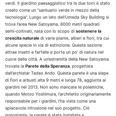
verdi. Il giardino paesaggistico tra le due torri è stato
creato come un “santuario verde in mezzo della
tecnologia”. Lungo un lato dell’Umeda Sky Building si
trova l’area New Satoyama, 8000 metri quadrati
semi-coltivati, nata con lo scopo di
sostenere la
crescita naturale
di varie piante, alberi e fiori, tra cui
alcune specie in via di estinzione. Questa sezione
attrae insetti e farfalle e porta un po’ di natura nel
cuore della città. A un’estremità della New Satoyama
trovate la
Parete della Speranza
, progettata
dall’archistar Tadao Ando. Questa parete è una siepe
di fiori e arbusti alta 9 metri e lunga 78, aggiunta ai
giardini nel 2013. Non sono mancate le polemiche,
quando Motoo Yoshimura, l’architetto originariamente
responsabile per i giardini, l’ha vista come una
spiacevole intrusione nel suo progetto. Ciò
nonostante, la parete è stata installata e