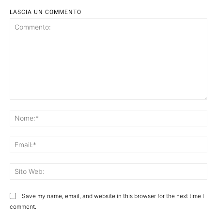
LASCIA UN COMMENTO
Commento:
No
Ema
Sit
We
Save my name, email, and website in this browser for the next time I
comment.