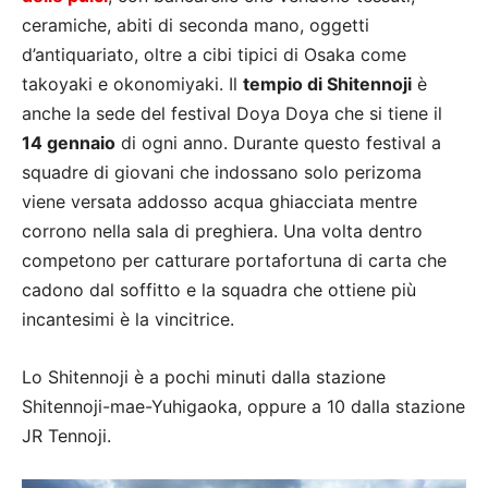
ceramiche, abiti di seconda mano, oggetti
d’antiquariato, oltre a cibi tipici di Osaka come
takoyaki e okonomiyaki. Il
tempio di Shitennoji
è
anche la sede del festival Doya Doya che si tiene il
14 gennaio
di ogni anno. Durante questo festival a
squadre di giovani che indossano solo perizoma
viene versata addosso acqua ghiacciata mentre
corrono nella sala di preghiera. Una volta dentro
competono per catturare portafortuna di carta che
cadono dal soffitto e la squadra che ottiene più
incantesimi è la vincitrice.
Lo Shitennoji è a pochi minuti dalla stazione
Shitennoji-mae-Yuhigaoka, oppure a 10 dalla stazione
JR Tennoji.