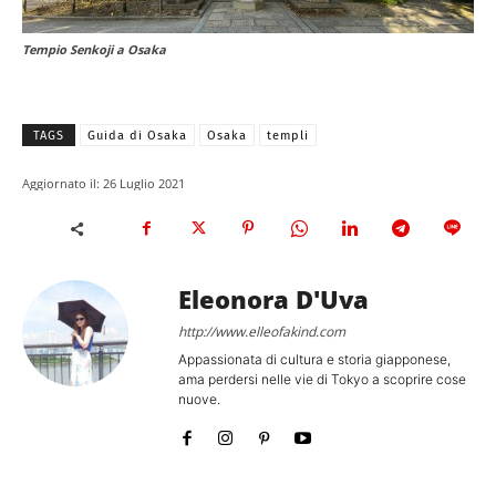
Tempio Senkoji a Osaka
TAGS
Guida di Osaka
Osaka
templi
Aggiornato il:
26 Luglio 2021
Eleonora D'Uva
http://www.elleofakind.com
Appassionata di cultura e storia giapponese,
ama perdersi nelle vie di Tokyo a scoprire cose
nuove.