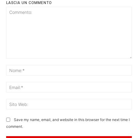
LASCIA UN COMMENTO
Commento:
No
Ema
Sit
We
Save my name, email, and website in this browser for the next time I
comment.