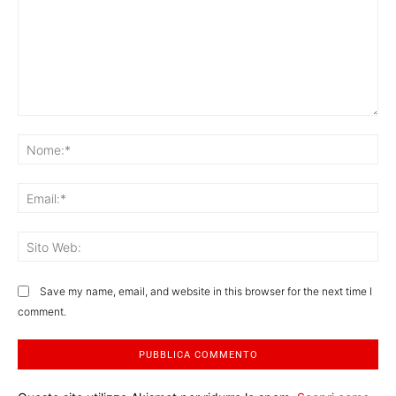
Commento:
No
Ema
Sit
We
Save my name, email, and website in this browser for the next time I
comment.