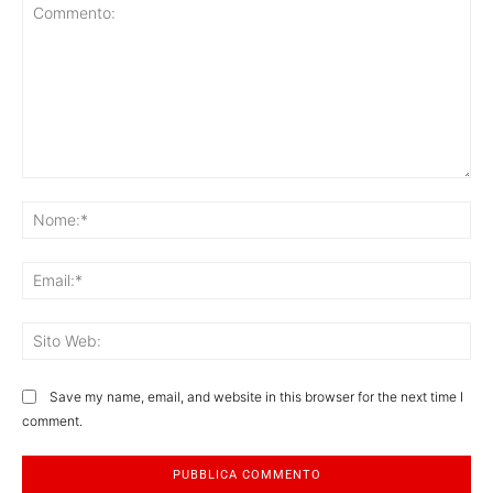
Commento:
No
Ema
Sit
We
Save my name, email, and website in this browser for the next time I
comment.