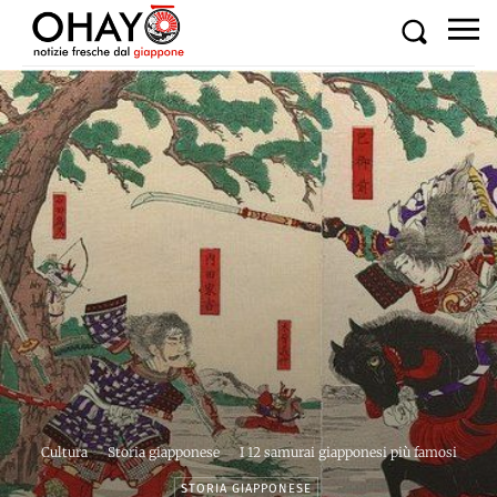
Cultura
Storia giapponese
I 12 samurai giapponesi più famosi
STORIA GIAPPONESE