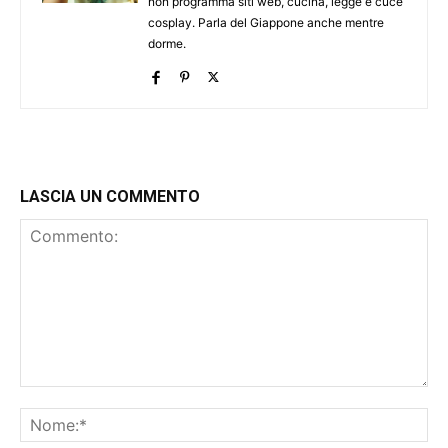
non programma siti web, cucina, legge e cuce
cosplay. Parla del Giappone anche mentre
dorme.
LASCIA UN COMMENTO
Commento:
No