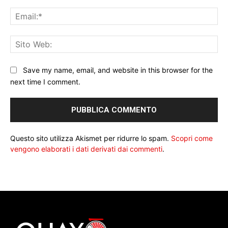
Ema
Sit
We
Save my name, email, and website in this browser for the
next time I comment.
Questo sito utilizza Akismet per ridurre lo spam.
Scopri come
vengono elaborati i dati derivati dai commenti
.