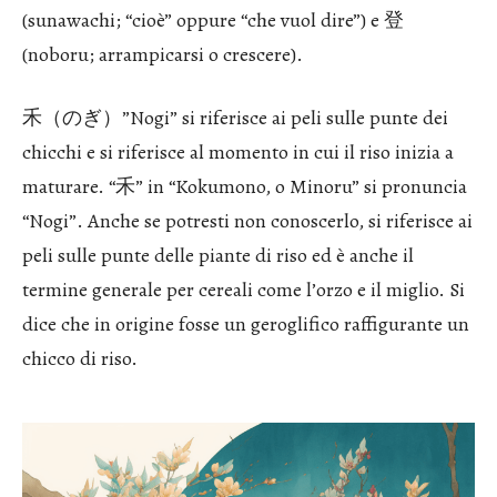
(sunawachi; “cioè” oppure “che vuol dire”) e 登
(noboru; arrampicarsi o crescere).
禾（のぎ）”Nogi” si riferisce ai peli sulle punte dei
chicchi e si riferisce al momento in cui il riso inizia a
maturare. “禾” in “Kokumono, o Minoru” si pronuncia
“Nogi”. Anche se potresti non conoscerlo, si riferisce ai
peli sulle punte delle piante di riso ed è anche il
termine generale per cereali come l’orzo e il miglio. Si
dice che in origine fosse un geroglifico raffigurante un
chicco di riso.