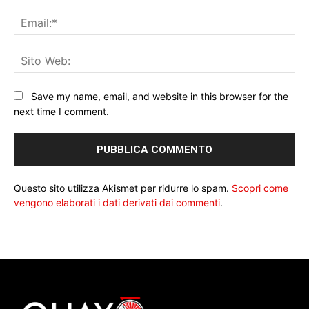
Ema
Sit
We
Save my name, email, and website in this browser for the
next time I comment.
Questo sito utilizza Akismet per ridurre lo spam.
Scopri come
vengono elaborati i dati derivati dai commenti
.