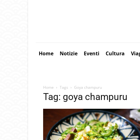
Home
Notizie
Eventi
Cultura
Via
Home
Tags
Goya champuru
Tag: goya champuru