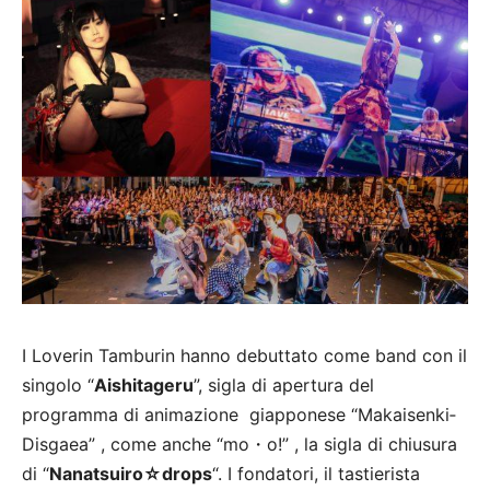
I Loverin Tamburin hanno debuttato come band con il
singolo “
Aishitageru
”, sigla di apertura del
programma di animazione giapponese “Makaisenki‐
Disgaea” , come anche “mo・o!” , la sigla di chiusura
di “
Nanatsuiro☆drops
“. I fondatori, il tastierista