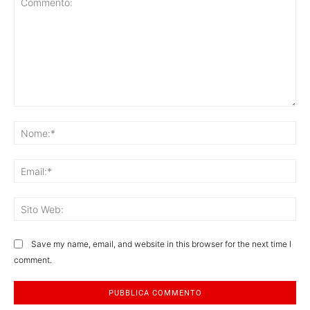
Commento:
No
Ema
Sit
We
Save my name, email, and website in this browser for the next time I
comment.