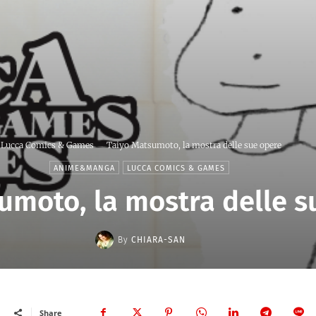
Lucca Comics & Games
Taiyo Matsumoto, la mostra delle sue opere
ANIME&MANGA
LUCCA COMICS & GAMES
umoto, la mostra delle s
By
CHIARA-SAN
Share