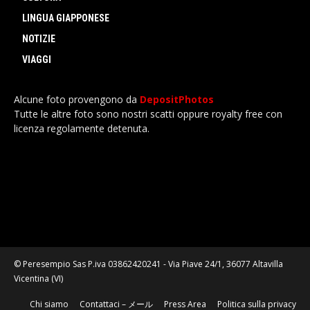
LINGUA GIAPPONESE
NOTIZIE
VIAGGI
Alcune foto provengono da
DepositPhotos
Tutte le altre foto sono nostri scatti oppure royalty free con
licenza regolamente detenuta.
© Peresempio Sas P.iva 03862420241 - Via Piave 24/1, 36077 Altavilla
Vicentina (VI)
Chi siamo
Contattaci – メール
Press Area
Politica sulla privacy