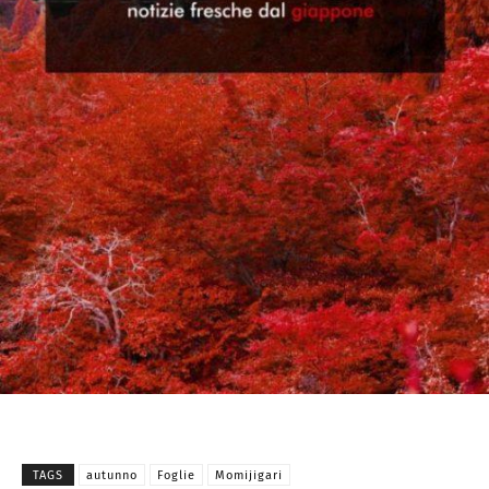
TAGS
autunno
Foglie
Momijigari