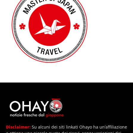
Disclaimer:
Su alcuni dei siti linkati Ohayo ha un’affiliazione