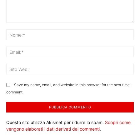
Commento:
No
Ema
Sit
We
Save my name, email, and website in this browser for the next time I
comment.
Questo sito utilizza Akismet per ridurre lo spam.
Scopri come
vengono elaborati i dati derivati dai commenti
.