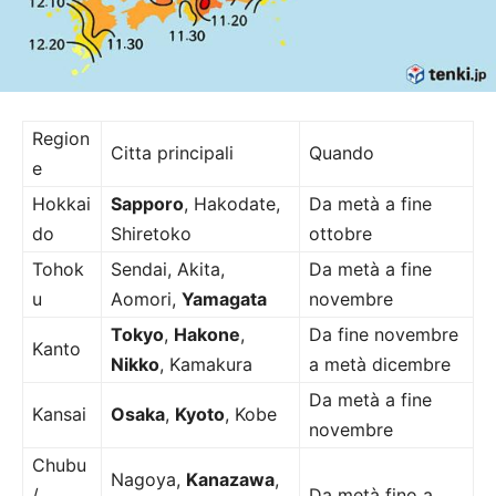
Region
Citta principali
Quando
e
Hokkai
Sapporo
, Hakodate,
Da metà a fine
do
Shiretoko
ottobre
Tohok
Sendai, Akita,
Da metà a fine
u
Aomori,
Yamagata
novembre
Tokyo
,
Hakone
,
Da fine novembre
Kanto
Nikko
, Kamakura
a metà dicembre
Da metà a fine
Kansai
Osaka
,
Kyoto
, Kobe
novembre
Chubu
Nagoya,
Kanazawa
,
/
Da metà fino a