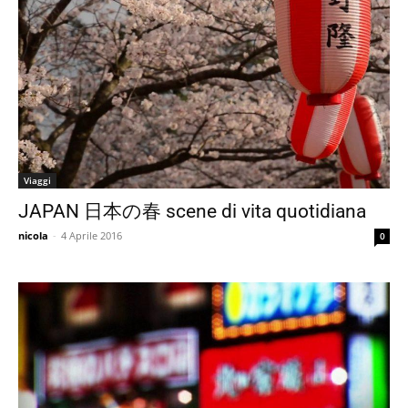
Viaggi
JAPAN 日本の春 scene di vita quotidiana
nicola
-
4 Aprile 2016
0