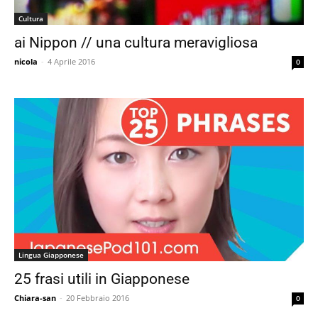
Cultura
ai Nippon // una cultura meravigliosa
nicola
-
4 Aprile 2016
0
Lingua Giapponese
25 frasi utili in Giapponese
Chiara-san
-
20 Febbraio 2016
0