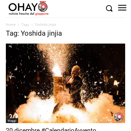
Home
Tags
Yoshida jinjia
Tag: Yoshida jinjia
Viaggi
20 dicembre #CalendarioAvvento