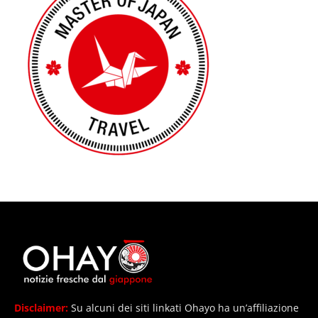
Disclaimer:
Su alcuni dei siti linkati Ohayo ha un’affiliazione