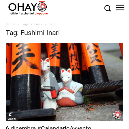
Home
Tags
Fushimi Inari
Tag: Fushimi Inari
Viaggi
6 dicembre #CalendarioAvvento