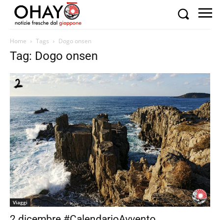
Home
Tags
Dogo onsen
Tag: Dogo onsen
Viaggi
2 dicembre #CalendarioAvvento