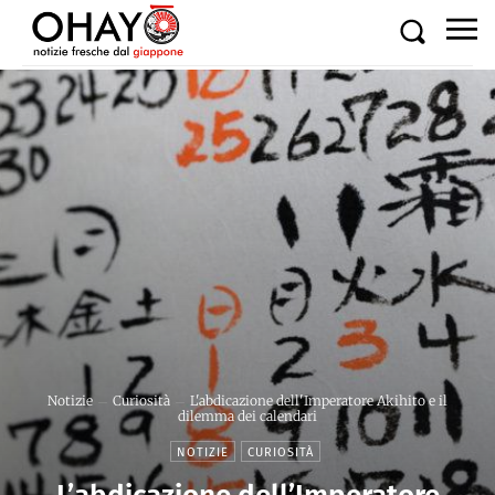
Notizie
Curiosità
L'abdicazione dell'Imperatore Akihito e il
dilemma dei calendari
NOTIZIE
CURIOSITÀ