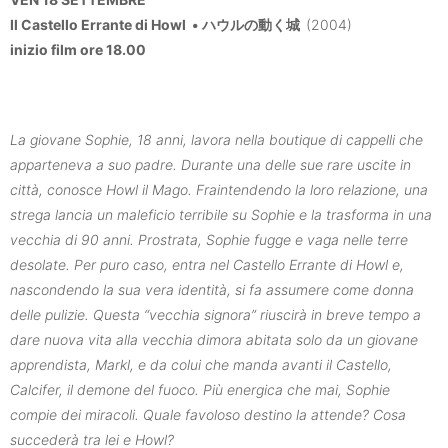
Il Castello Errante di Howl • ハウルの動く城
(2004)
inizio film ore 18.00
La giovane Sophie, 18 anni, lavora nella boutique di cappelli che
apparteneva a suo padre. Durante una delle sue rare uscite in
città, conosce Howl il Mago. Fraintendendo la loro relazione, una
strega lancia un maleficio terribile su Sophie e la trasforma in una
vecchia di 90 anni. Prostrata, Sophie fugge e vaga nelle terre
desolate. Per puro caso, entra nel Castello Errante di Howl e,
nascondendo la sua vera identità, si fa assumere come donna
delle pulizie. Questa “vecchia signora” riuscirà in breve tempo a
dare nuova vita alla vecchia dimora abitata solo da un giovane
apprendista, Markl, e da colui che manda avanti il Castello,
Calcifer, il demone del fuoco. Più energica che mai, Sophie
compie dei miracoli. Quale favoloso destino la attende? Cosa
succederà tra lei e Howl?