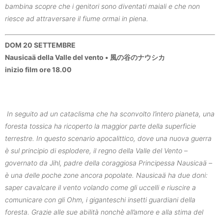
bambina scopre che i genitori sono diventati maiali e che non
riesce ad attraversare il fiume ormai in piena.
DOM 20 SETTEMBRE
Nausicaä della Valle del vento • 風の谷のナウシカ
inizio film ore 18.00
In seguito ad un cataclisma che ha sconvolto l’intero pianeta, una
foresta tossica ha ricoperto la maggior parte della superficie
terrestre. In questo scenario apocalittico, dove una nuova guerra
è sul principio di esplodere, il regno della Valle del Vento –
governato da Jihl, padre della coraggiosa Principessa Nausicaä –
è una delle poche zone ancora popolate. Nausicaä ha due doni:
saper cavalcare il vento volando come gli uccelli e riuscire a
comunicare con gli Ohm, i giganteschi insetti guardiani della
foresta. Grazie alle sue abilità nonchè all’amore e alla stima del