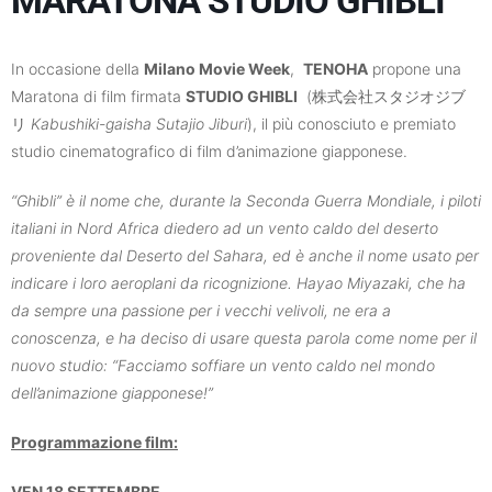
MARATONA STUDIO GHIBLI
In occasione della
Milano Movie Week
,
TENOHA
propone una
Maratona di film firmata
STUDIO GHIBLI
(株式会社スタジオジブ
リ
Kabushiki-gaisha Sutajio Jiburi
), il più conosciuto e premiato
studio cinematografico di film d’animazione giapponese.
“Ghibli” è il nome che, durante la Seconda Guerra Mondiale, i piloti
italiani in Nord Africa diedero ad un vento caldo del deserto
proveniente dal Deserto del Sahara, ed è anche il nome usato per
indicare i loro aeroplani da ricognizione. Hayao Miyazaki, che ha
da sempre una passione per i vecchi velivoli, ne era a
conoscenza, e ha deciso di usare questa parola come nome per il
nuovo studio: “Facciamo soffiare un vento caldo nel mondo
dell’animazione giapponese!”
Programmazione film:
VEN 18 SETTEMBRE