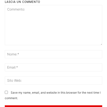
LASCIA UN COMMENTO
Commento:
No
Ema
Sit
We
Save my name, email, and website in this browser for the next time I
comment.