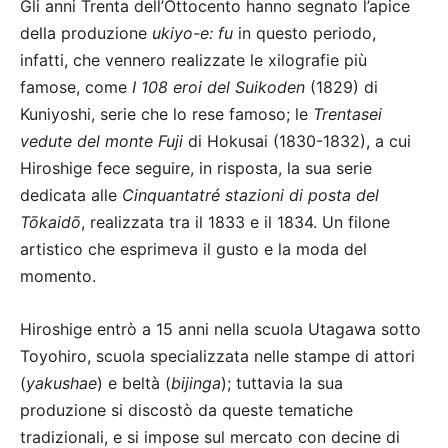
Gli anni Trenta dell’Ottocento hanno segnato l’apice
della produzione
ukiyo-e: fu
in questo periodo,
infatti, che vennero realizzate le xilografie più
famose, come
I 108 eroi del Suikoden
(1829) di
Kuniyoshi, serie che lo rese famoso; le
Trentasei
vedute del monte Fuji
di Hokusai (1830-1832), a cui
Hiroshige fece seguire, in risposta, la sua serie
dedicata alle
Cinquantatré stazioni di posta del
Tōkaidō
, realizzata tra il 1833 e il 1834. Un filone
artistico che esprimeva il gusto e la moda del
momento.
Hiroshige entrò a 15 anni nella scuola Utagawa sotto
Toyohiro, scuola specializzata nelle stampe di attori
(
yakushae
) e beltà (
bijinga
); tuttavia la sua
produzione si discostò da queste tematiche
tradizionali, e si impose sul mercato con decine di