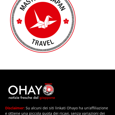
Disclaimer:
Su alcuni dei siti linkati Ohayo ha un’affiliazione
e ottiene una piccola quota dei ricavi, senza variazioni dei