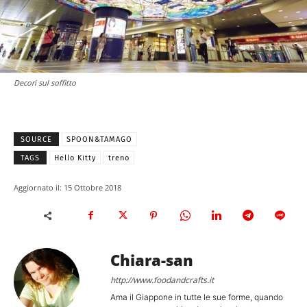
Decori sul soffitto
SOURCE
SPOON&TAMAGO
TAGS
Hello Kitty
treno
Aggiornato il:
15 Ottobre 2018
Chiara-san
http://www.foodandcrafts.it
Ama il Giappone in tutte le sue forme, quando