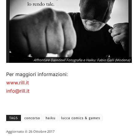
Affrontare Daredevil Fotografia e Haiku: Fabio Galli (Modena)
Per maggiori informazioni:
www.rill.it
info@rill.it
TAGS
concorso
haiku
lucca comics & games
Aggiornato il:
26 Ottobre 2017