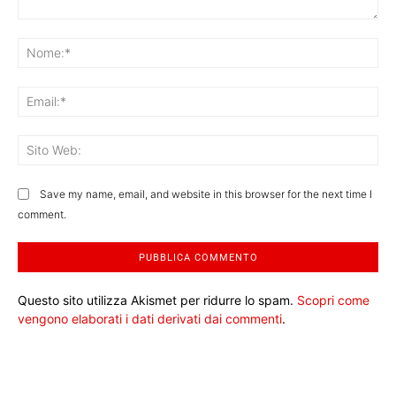
Commento:
No
Ema
Sit
We
Save my name, email, and website in this browser for the next time I
comment.
Questo sito utilizza Akismet per ridurre lo spam.
Scopri come
vengono elaborati i dati derivati dai commenti
.