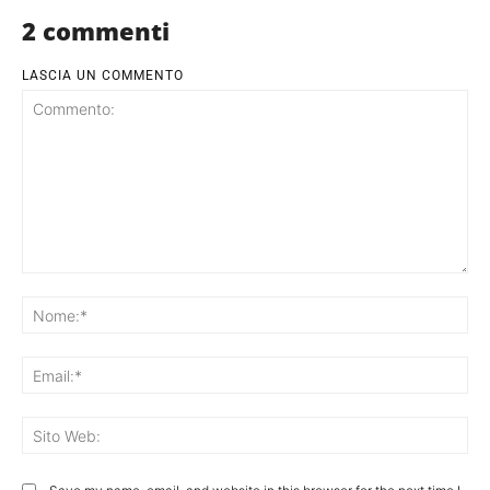
2 commenti
LASCIA UN COMMENTO
Commento:
No
Ema
Sit
We