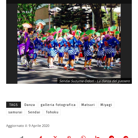
Sendai Suzume Odori - La danza del passero
TAGS
Danza
galleria fotografica
Matsuri
Miyagi
samurai
Sendai
Tohoku
Aggiornato il:
9 Aprile 2020