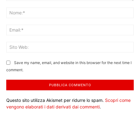
Commento:
No
Ema
Sit
We
Save my name, email, and website in this browser for the next time I
comment.
Questo sito utilizza Akismet per ridurre lo spam.
Scopri come
vengono elaborati i dati derivati dai commenti
.