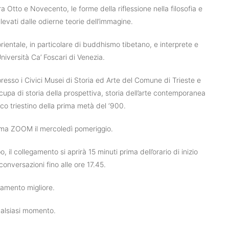
ra Otto e Novecento, le forme della riflessione nella filosofia e
levati dalle odierne teorie dell’immagine.
 orientale, in particolare di buddhismo tibetano, e interprete e
niversità Ca’ Foscari di Venezia.
e presso i Civici Musei di Storia ed Arte del Comune di Trieste e
cupa di storia della prospettiva, storia dell’arte contemporanea
tico triestino della prima metà del ‘900.
orma ZOOM il mercoledì pomeriggio.
, il collegamento si aprirà 15 minuti prima dell’orario di inizio
conversazioni fino alle ore 17.45.
gamento migliore.
ualsiasi momento.