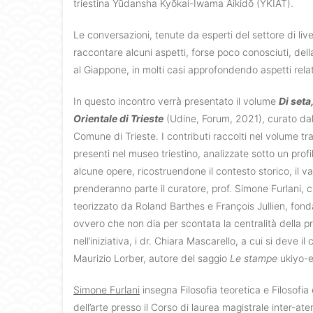
triestina Yūdansha Kyōkai-Iwama Aikidō (YKIAT).
Le conversazioni, tenute da esperti del settore di liv
raccontare alcuni aspetti, forse poco conosciuti, della 
al Giappone, in molti casi approfondendo aspetti relati
In questo incontro verrà presentato il volume
Di seta
Orientale di Trieste
(Udine, Forum, 2021), curato dal 
Comune di Trieste. I contributi raccolti nel volume tra
presenti nel museo triestino, analizzate sotto un profi
alcune opere, ricostruendone il contesto storico, il valo
prenderanno parte il curatore, prof. Simone Furlani, 
teorizzato da Roland Barthes e François Jullien, fon
ovvero che non dia per scontata la centralità della pr
nell’iniziativa, i dr. Chiara Mascarello, a cui si deve il
Maurizio Lorber, autore del saggio
Le stampe
ukiyo-
Simone Furlani
insegna Filosofia teoretica e Filosofia
dell’arte presso il Corso di laurea magistrale inter-ate