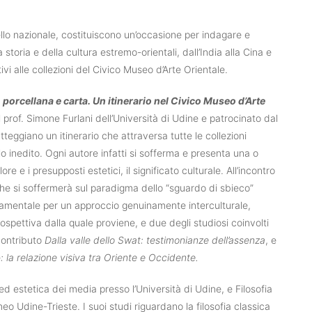
ello nazionale, costituiscono un’occasione per indagare e
storia e della cultura estremo-orientali, dall’India alla Cina e
vi alle collezioni del Civico Museo d’Arte Orientale.
, porcellana e carta. Un itinerario nel Civico Museo d’Arte
prof. Simone Furlani dell’Università di Udine e patrocinato dal
tteggiano un itinerario che attraversa tutte le collezioni
lo inedito. Ogni autore infatti si sofferma e presenta una o
re e i presupposti estetici, il significato culturale. All’incontro
che si soffermerà sul paradigma dello “sguardo di sbieco”
damentale per un approccio genuinamente interculturale,
ospettiva dalla quale proviene, e due degli studiosi coinvolti
 contributo
Dalla valle dello Swat: testimonianze dell’assenza
, e
e
: la relazione visiva tra Oriente e Occidente.
 ed estetica dei media presso l’Università di Udine, e Filosofia
neo Udine-Trieste. I suoi studi riguardano la filosofia classica