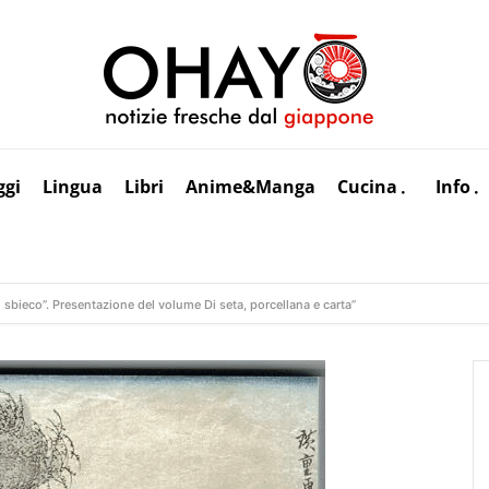
ggi
Lingua
Libri
Anime&Manga
Cucina
Info
 sbieco”. Presentazione del volume Di seta, porcellana e carta”