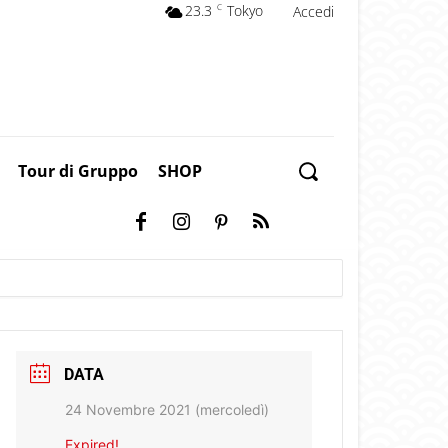
23.3
C
Tokyo
Accedi
Tour di Gruppo
SHOP
DATA
24 Novembre 2021 (mercoledì)
Expired!