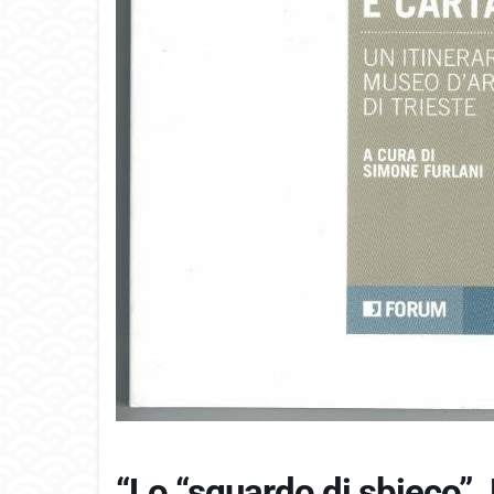
“Lo “sguardo di sbieco”.