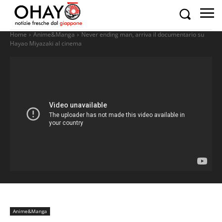
Home
Anime&Manga
Never ending man, arriva il documentario su
Hayao Miyazaki al cinema
Anime&Manga